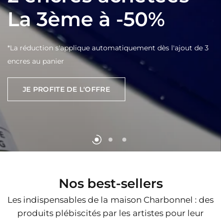
La
Gravez
3ème
-
Imprimez
à
-50%
-
Les
pointes
sont
de
Nettoyez
!
retour
!
*La
réduction
s'applique
automatiquement
dès
l'ajout
de
3
Découvrez
l'encre
d'impression
lavable
à
l'eau
encres
au
panier
Retrouvez
les
pointes
en
magasin
et
en
ligne
Charbonnel
JE PROFITE DE L'OFFRE
VOIR LES POINTES
COMMANDER
Nos best-sellers
Les indispensables de la maison Charbonnel : des
produits plébiscités par les artistes pour leur