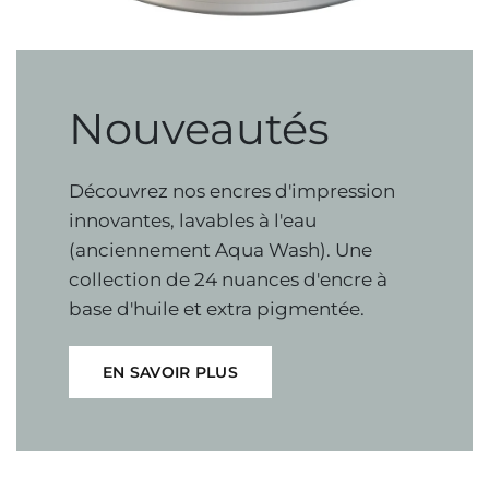
Nouveautés
Découvrez
nos
encres
d'impression
innovantes,
lavables
à
l'eau
(anciennement
Aqua
Wash).
Une
collection
de
24
nuances
d'encre
à
base
d'huile
et
extra
pigmentée.
EN SAVOIR PLUS